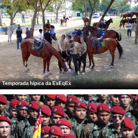
Temporada hípica da EsEqEx