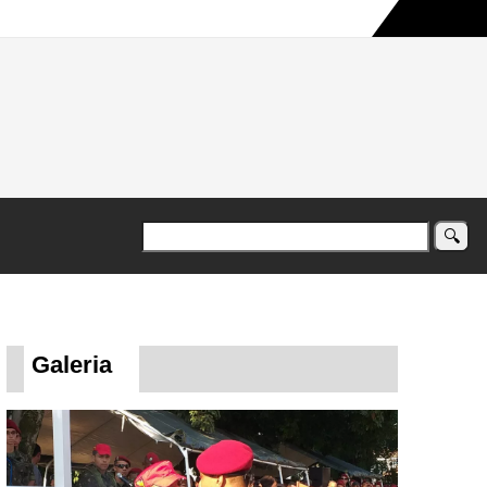
a maior campanha humanitária já registrada no país
Galeria