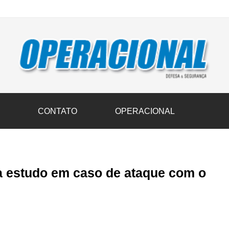
vil transportam 3,6 mil toneladas de donativos ao Rio Grande do Sul n
S
CONTATO
OPERACIONAL
za estudo em caso de ataque com o