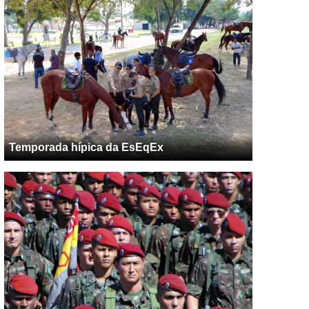
Temporada hípica da EsEqEx