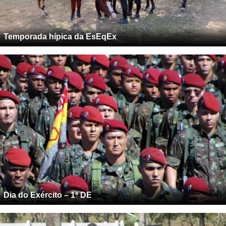
Temporada hípica da EsEqEx
Dia do Exército – 1ª DE