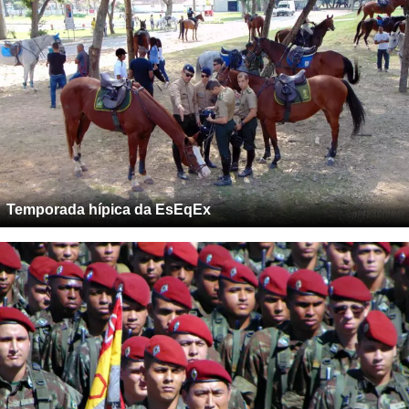
Temporada hípica da EsEqEx