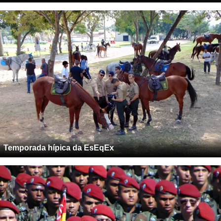
Temporada hípica da EsEqEx