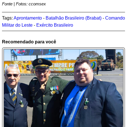
Fonte | Fotos: ccomsex
Tags:
Aprontamento
-
Batalhão Brasileiro (Brabat)
-
Comando
Militar do Leste
-
Exército Brasileiro
Recomendado para você