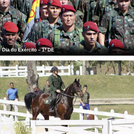
Dia do Exército – 1ª DE