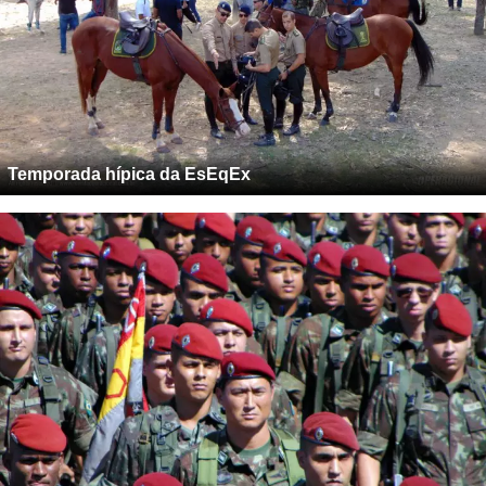
Temporada hípica da EsEqEx