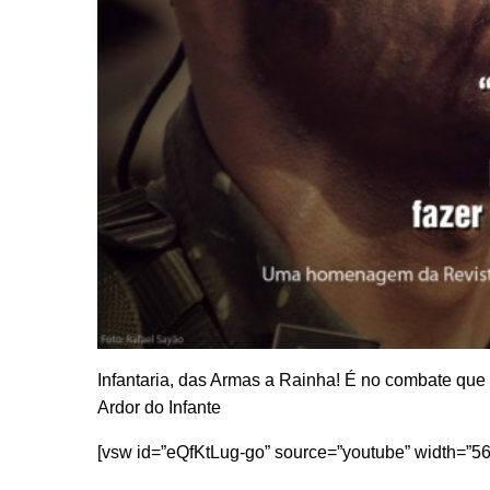
Infantaria, das Armas a Rainha! É no combate que o
Ardor do Infante
[vsw id=”eQfKtLug-go” source=”youtube” width=”56