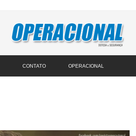
vil transportam 3,6 mil toneladas de donativos ao Rio Grande do Sul n
S
CONTATO
OPERACIONAL