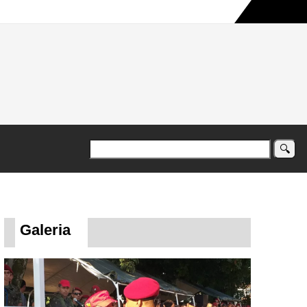
a maior campanha humanitária já registrada no país
Galeria