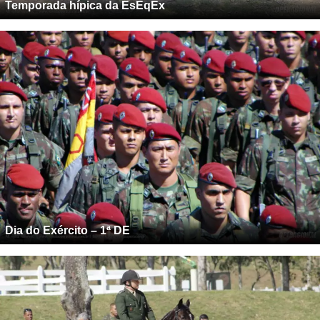
Temporada hípica da EsEqEx
Dia do Exército – 1ª DE