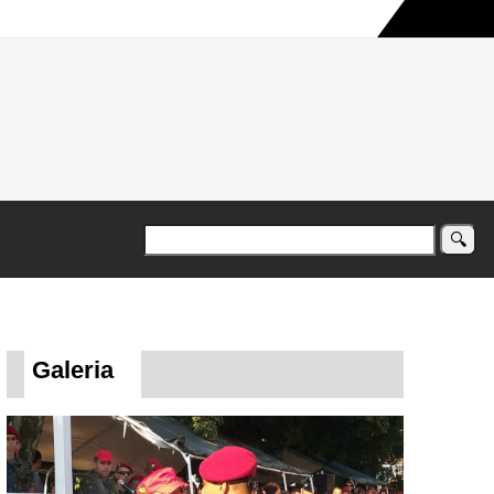
a maior campanha humanitária já registrada no país
Galeria