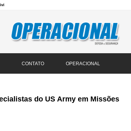
vil transportam 3,6 mil toneladas de donativos ao Rio Grande do Sul n
S
CONTATO
OPERACIONAL
ecialistas do US Army em Missões