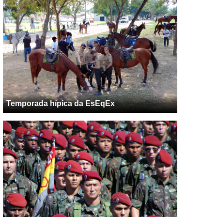
Temporada hípica da EsEqEx