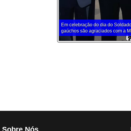
Em celebração do dia do Soldado
gaúchos são agraciados com a Me
Sobre Nós