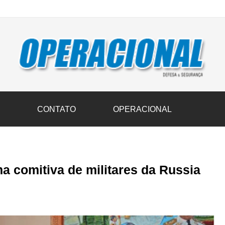
vil transportam 3,6 mil toneladas de donativos ao Rio Grande do Sul n
S
CONTATO
OPERACIONAL
a comitiva de militares da Russia