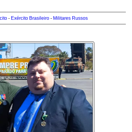
cito
-
Exército Brasileiro
-
Militares Russos