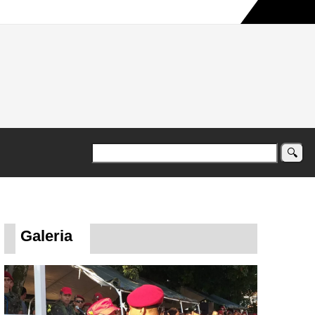
a maior campanha humanitária já registrada no país
Galeria