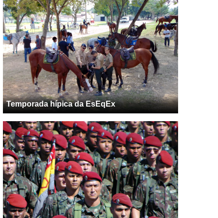
Temporada hípica da EsEqEx