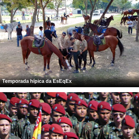
Temporada hípica da EsEqEx