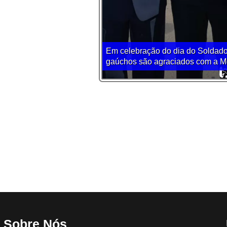
Em celebração do dia do Soldado
gaúchos são agraciados com a Me
Sobre Nós