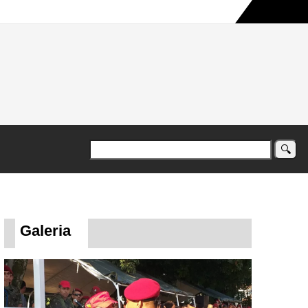
a maior campanha humanitária já registrada no país
Galeria