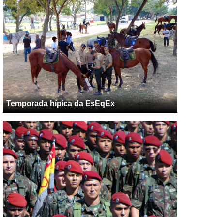
Temporada hípica da EsEqEx