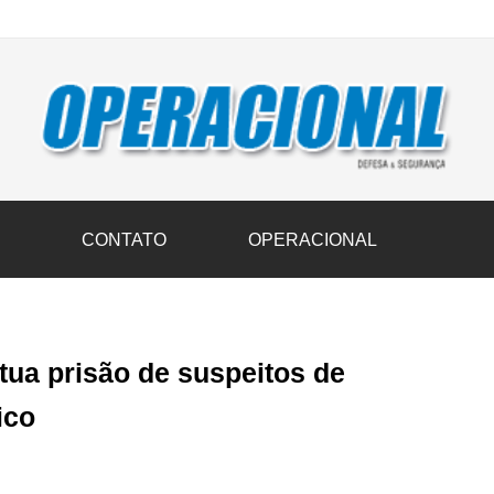
vil transportam 3,6 mil toneladas de donativos ao Rio Grande do Sul n
S
CONTATO
OPERACIONAL
tua prisão de suspeitos de
ico