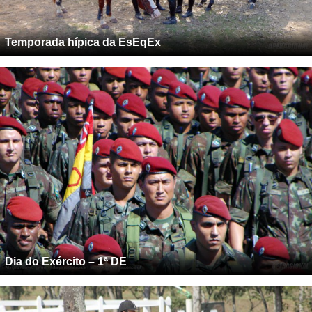
Temporada hípica da EsEqEx
Dia do Exército – 1ª DE