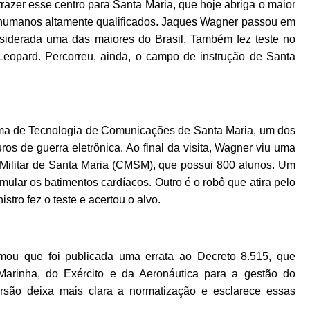
razer esse centro para Santa Maria, que hoje abriga o maior
s humanos altamente qualificados. Jaques Wagner passou em
onsiderada uma das maiores do Brasil. Também fez teste no
Leopard. Percorreu, ainda, o campo de instrução de Santa
ema de Tecnologia de Comunicações de Santa Maria, um dos
s de guerra eletrônica. Ao final da visita, Wagner viu uma
Militar de Santa Maria (CMSM), que possui 800 alunos. Um
ular os batimentos cardíacos. Outro é o robô que atira pelo
stro fez o teste e acertou o alvo.
mou que foi publicada uma errata ao Decreto 8.515, que
arinha, do Exército e da Aeronáutica para a gestão do
ersão deixa mais clara a normatização e esclarece essas