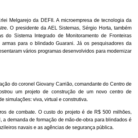
rlei Melgarejo da DEFII. A microempresa de tecnologia da
stre. O presidente da AEL Sistemas, Sérgio Horta, também
as do Sistema Integrado de Monitoramento de Fronteiras
de armas para o blindado Guarani. Já os pesquisadores da
esentaram vários programas desenvolvidos para modernizar
ntação do coronel Giovany Carrião, comandante do Centro de
ostrou um projeto de construção de um novo centro de
e simulações: viva, virtual e construtiva.
arros de combate. O custo do projeto é de R$ 500 milhões,
, a demanda de formação de mão-de-obra para blindados é
zileiros navais e as agências de segurança pública.