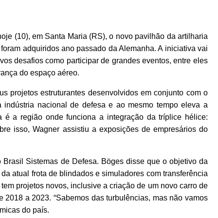
je (10), em Santa Maria (RS), o novo pavilhão da artilharia
 foram adquiridos ano passado da Alemanha. A iniciativa vai
ovos desafios como participar de grandes eventos, entre eles
rança do espaço aéreo.
eus projetos estruturantes desenvolvidos em conjunto com o
da indústria nacional de defesa e ao mesmo tempo eleva a
 é a região onde funciona a integração da tríplice hélice:
Sobre isso, Wagner assistiu a exposições de empresários do
o Brasil Sistemas de Defesa. Böges disse que o objetivo da
da atual frota de blindados e simuladores com transferência
tem projetos novos, inclusive a criação de um novo carro de
 de 2018 a 2023. “Sabemos das turbulências, mas não vamos
ômicas do país.