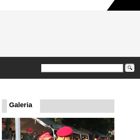
a maior campanha humanitária já registrada no país
Galeria