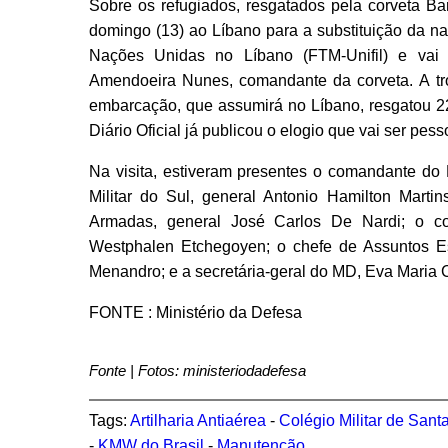
Sobre os refugiados, resgatados pela corveta Ba
domingo (13) ao Líbano para a substituição da na
Nações Unidas no Líbano (FTM-Unifil) e vai f
Amendoeira Nunes, comandante da corveta. A tro
embarcação, que assumirá no Líbano, resgatou 22
Diário Oficial já publicou o elogio que vai ser p
Na visita, estiveram presentes o comandante do 
Militar do Sul, general Antonio Hamilton Mart
Armadas, general José Carlos De Nardi; o co
Westphalen Etchegoyen; o chefe de Assuntos Es
Menandro; e a secretária-geral do MD, Eva Maria 
FONTE : Ministério da Defesa
Fonte | Fotos: ministeriodadefesa
Tags:
Artilharia Antiaérea
-
Colégio Militar de Sant
-
KMW do Brasil
-
Manutenção