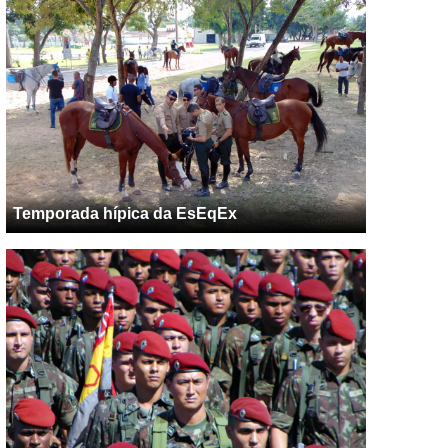
Temporada hípica da EsEqEx