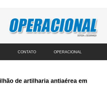
vil transportam 3,6 mil toneladas de donativos ao Rio Grande do Sul n
S
CONTATO
OPERACIONAL
lhão de artilharia antiaérea em