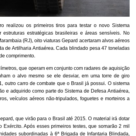
o realizou os primeiros tiros para testar o novo Sistema
 estruturas estratégicas brasileiras e áreas sensíveis. No
Marambaia (RJ), oito viaturas Gepard acertaram alvos aéreos
da de Artilharia Antiaérea. Cada blindado pesa 47 toneladas
o de comprimento.
ilímetros, que operam em conjunto com radares de aquisição
anham o alvo mesmo se ele desviar, em uma torre de giro
, outro carro de combate que o Brasil já possui. O sistema
ão e adquirido como parte do Sistema de Defesa Antiaérea,
ros, veículos aéreos não-tripulados, foguetes e morteiros a
pard, que virão para o Brasil até 2015. O material irá dotar
o Exército. Após esses primeiros testes, que somarão 2 mil
 unidades subordinadas à 6ª Brigada de Infantaria Blindada,