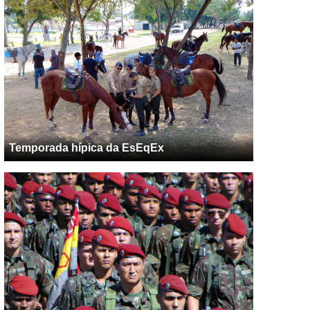
Temporada hípica da EsEqEx