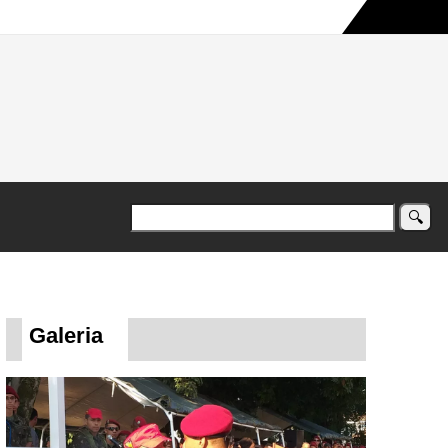
a maior campanha humanitária já registrada no país
Galeria