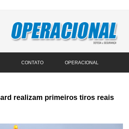
vil transportam 3,6 mil toneladas de donativos ao Rio Grande do Sul n
S
CONTATO
OPERACIONAL
d realizam primeiros tiros reais