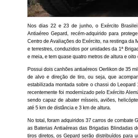
Nos dias 22 e 23 de junho, o Exército Brasileir
Antiaéreo Gepard, recém-adquirido para proteger
Centro de Avaliações do Exército, na restinga da 
e terrestres, conduzidos por unidades da 1ª Briga
e meia, e tem quase quatro metros de altura e oit
Possui dois canhões antiaéreos Oerlikon de 35 m
de alvo e direção de tiro, ou seja, que acomp
estabilizada montada sobre o chassi do Leopard 1
recentemente foi modernizado pelo Exército Alem
sendo capaz de abater mísseis, aviões, helicópte
até 5 km de distância e 3 km de altura.
No total, foram adquiridos 37 carros de combate Ge
as Baterias Antiaéreas das Brigadas Blindadas d
tiros diretos, os Gepard serão distribuídos para