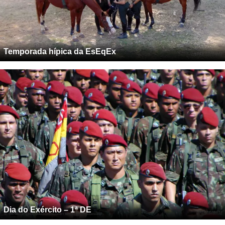
Temporada hípica da EsEqEx
Dia do Exército – 1ª DE