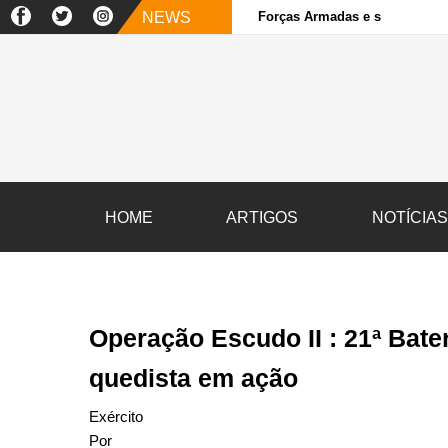
NEWS
Forças Armadas e sociedade ci
HOME
ARTIGOS
NOTÍCIA
Operação Escudo II : 21ª Bater
quedista em ação
Exército
Por