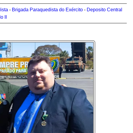
ista
-
Brigada Paraquedista do Exército
-
Deposito Central
 II