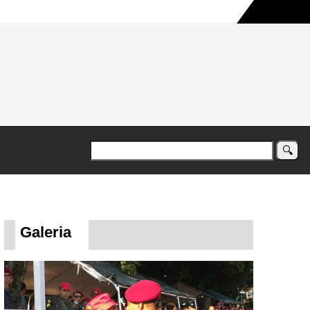
a maior campanha humanitária já registrada no país
Galeria