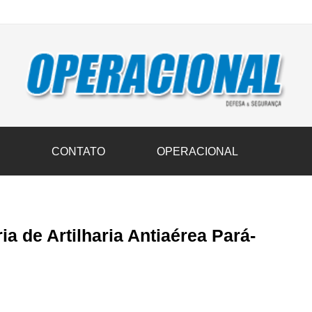
vil transportam 3,6 mil toneladas de donativos ao Rio Grande do Sul n
S
CONTATO
OPERACIONAL
ia de Artilharia Antiaérea Pará-