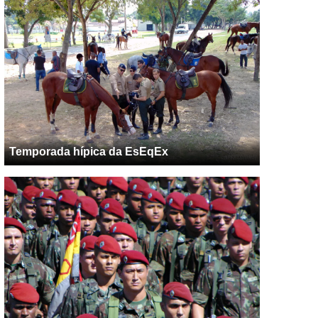
Temporada hípica da EsEqEx