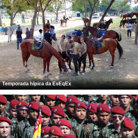
Temporada hípica da EsEqEx