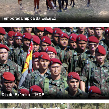
Temporada hípica da EsEqEx
Dia do Exército – 1ª DE