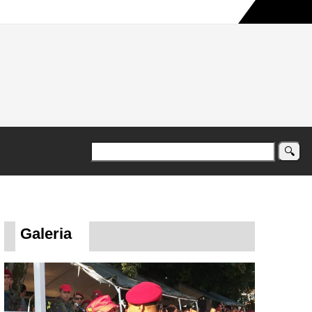
a maior campanha humanitária já registrada no país
Galeria