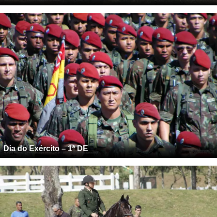
Dia do Exército – 1ª DE