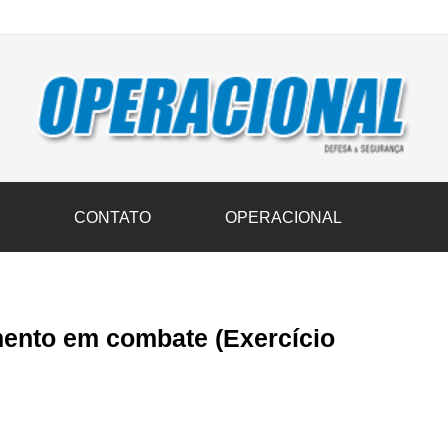
vil transportam 3,6 mil toneladas de donativos ao Rio Grande do Sul n
S
CONTATO
OPERACIONAL
mento em combate (Exercício