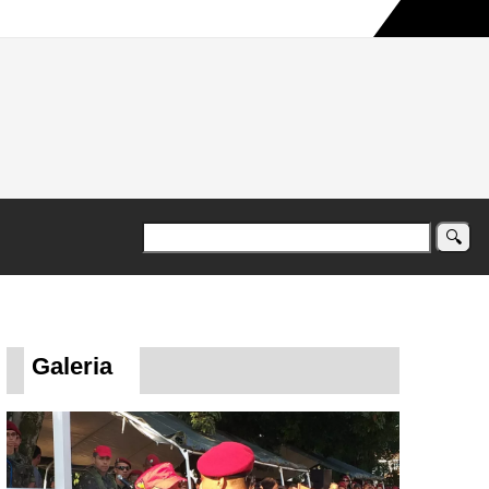
a maior campanha humanitária já registrada no país
Galeria