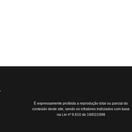
É expressamente proíbida a reprodução total ou parcial do
conteúdo deste site, sendo os infratores indiciados com base
na Lei nº 9.610 de 19/02/1998