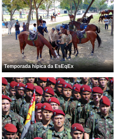
Temporada hípica da EsEqEx