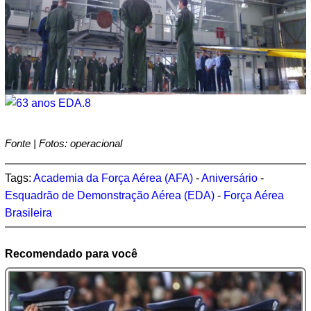
Fonte | Fotos: operacional
Tags:
Academia da Força Aérea (AFA)
-
Aniversário
-
Esquadrão de Demonstração Aérea (EDA)
-
Força Aérea
Brasileira
Recomendado para você