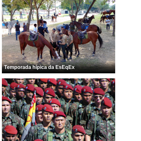
Temporada hípica da EsEqEx