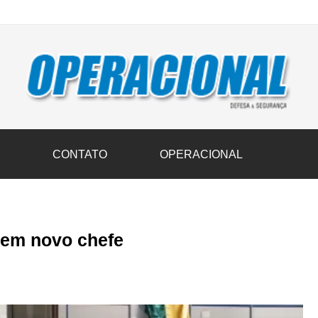
vil transportam 3,6 mil toneladas de donativos ao Rio Grande do Sul n
S
CONTATO
OPERACIONAL
tem novo chefe