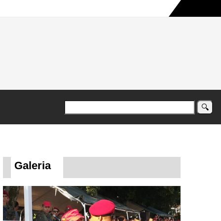
a maior campanha humanitária já registrada no país
Galeria