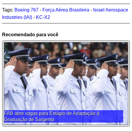
Tags:
Boeing 767
-
Força Aérea Brasileira
-
Israel Aerospace
Industries (IAI)
-
KC-X2
Recomendado para você
FAB abre vagas para Estágio de Adaptação à
Graduação de Sargento