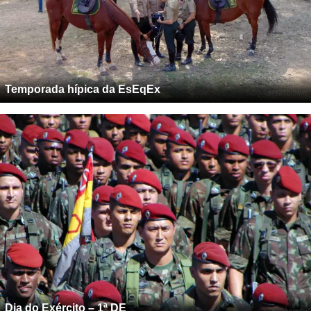
Temporada hípica da EsEqEx
Dia do Exército – 1ª DE