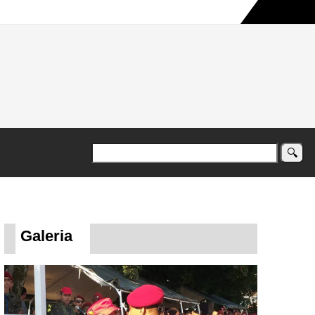
a maior campanha humanitária já registrada no país
Galeria