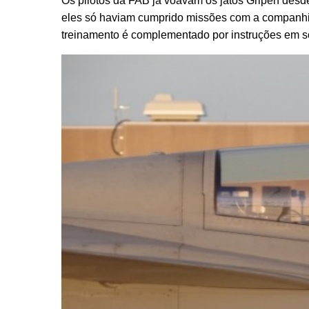
Os pilotos da FAB já voavam os jatos Gripen desd
eles só haviam cumprido missões com a companhia
treinamento é complementado por instruções em so