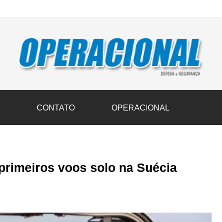
vil transportam 3,6 mil toneladas de donativos ao Rio Grande do Sul n
S
CONTATO
OPERACIONAL
primeiros voos solo na Suécia