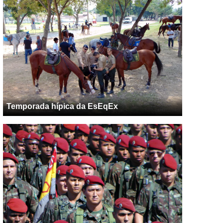
Temporada hípica da EsEqEx