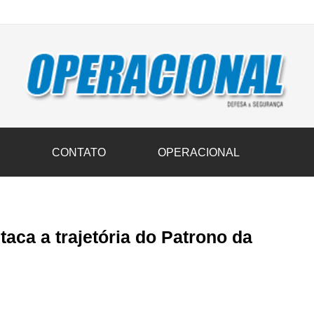
vil transportam 3,6 mil toneladas de donativos ao Rio Grande do Sul n
S
CONTATO
OPERACIONAL
aca a trajetória do Patrono da