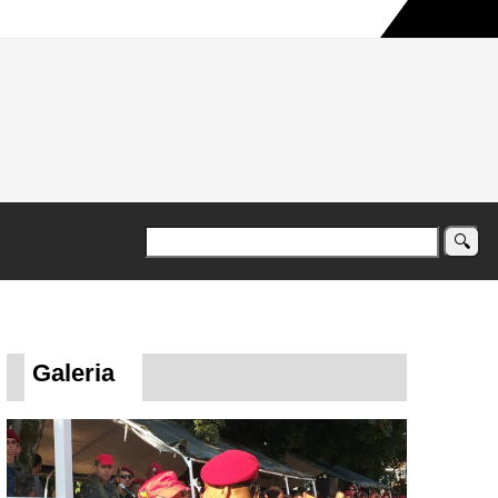
a maior campanha humanitária já registrada no país
Galeria