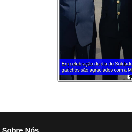
Em celebração do dia do Soldado
gaúchos são agraciados com a Me
Sobre Nós