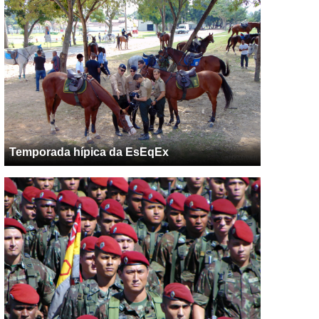
Temporada hípica da EsEqEx