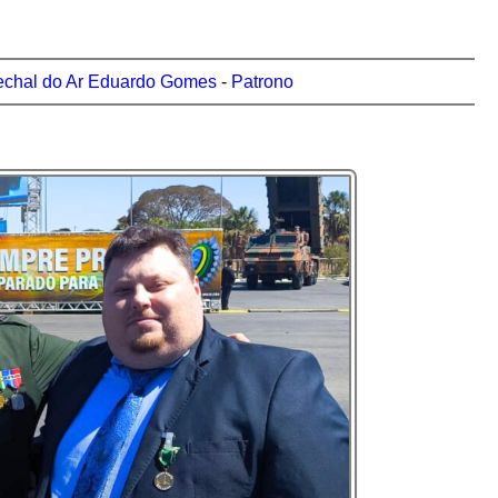
echal do Ar Eduardo Gomes
-
Patrono