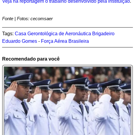
Veja na reportagem o trabalho desenvolvido pela instituição
.
Fonte | Fotos: cecomsaer
Tags:
Casa Gerontológica de Aeronáutica Brigadeiro
Eduardo Gomes
-
Força Aérea Brasileira
Recomendado para você