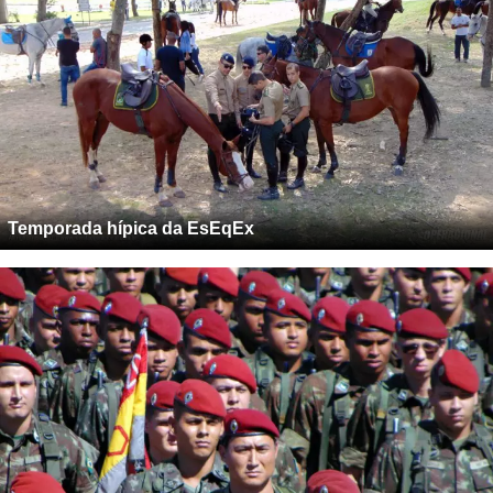
Temporada hípica da EsEqEx