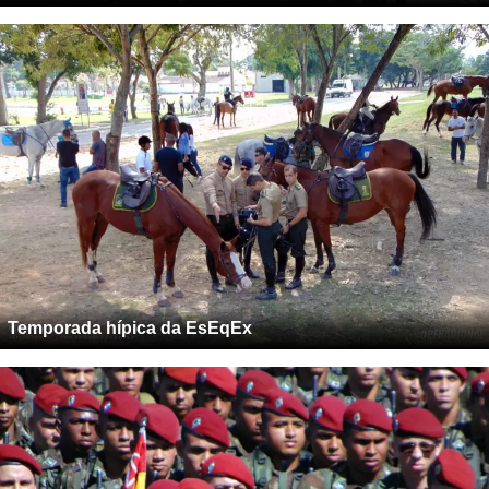
Temporada hípica da EsEqEx