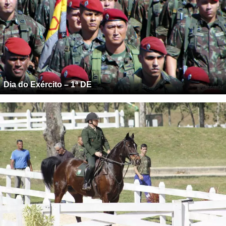
Dia do Exército – 1ª DE