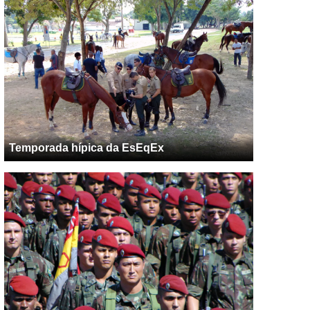
Temporada hípica da EsEqEx