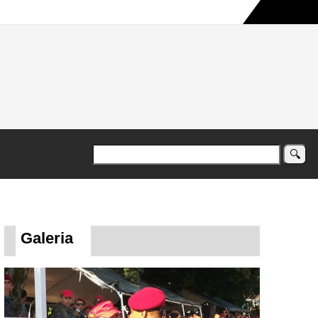
a maior campanha humanitária já registrada no país
Galeria