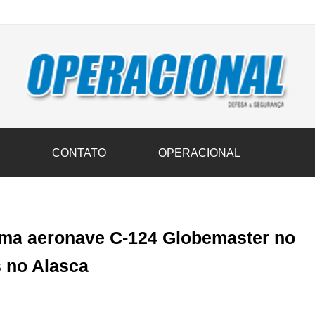
vil transportam 3,6 mil toneladas de donativos ao Rio Grande do Sul n
S
CONTATO
OPERACIONAL
ma aeronave C-124 Globemaster no
s no Alasca