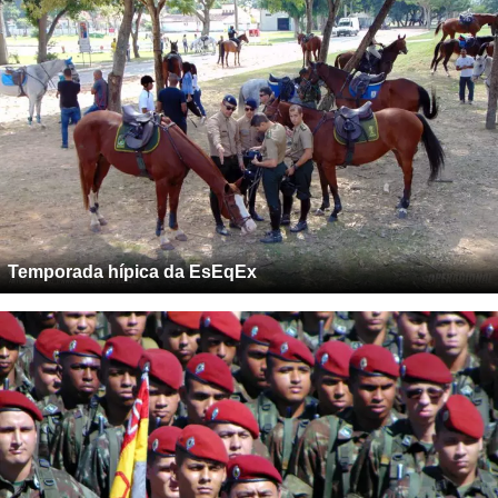
Temporada hípica da EsEqEx