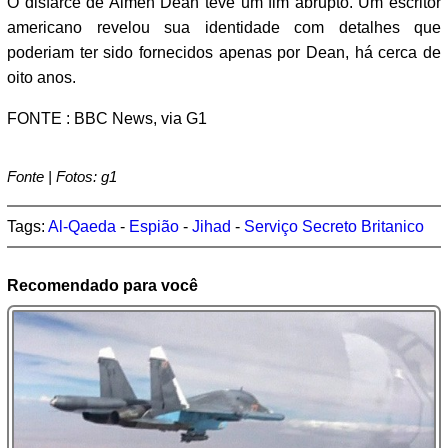
O disfarce de Aimen Dean teve um fim abrupto. Um escritor
americano revelou sua identidade com detalhes que
poderiam ter sido fornecidos apenas por Dean, há cerca de
oito anos.
FONTE : BBC News, via G1
Fonte | Fotos: g1
Tags:
Al-Qaeda
-
Espião
-
Jihad
-
Serviço Secreto Britanico
Recomendado para você