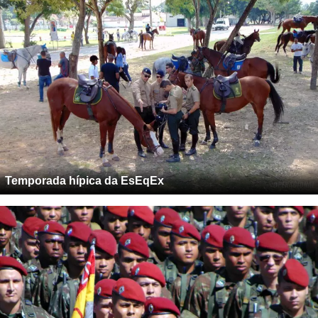
Temporada hípica da EsEqEx