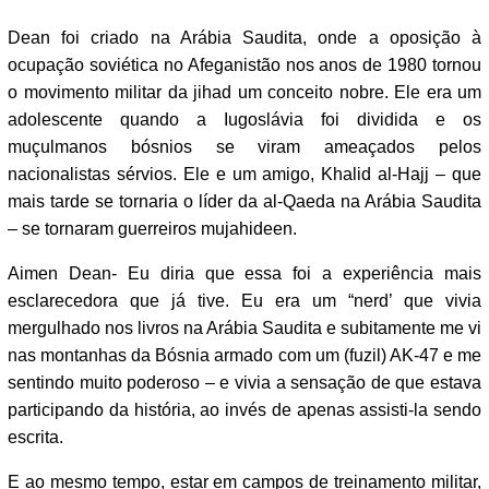
Dean foi criado na Arábia Saudita, onde a oposição à
ocupação soviética no Afeganistão nos anos de 1980 tornou
o movimento militar da jihad um conceito nobre. Ele era um
adolescente quando a Iugoslávia foi dividida e os
muçulmanos bósnios se viram ameaçados pelos
nacionalistas sérvios. Ele e um amigo, Khalid al-Hajj – que
mais tarde se tornaria o líder da al-Qaeda na Arábia Saudita
– se tornaram guerreiros mujahideen.
Aimen Dean- Eu diria que essa foi a experiência mais
esclarecedora que já tive. Eu era um “nerd’ que vivia
mergulhado nos livros na Arábia Saudita e subitamente me vi
nas montanhas da Bósnia armado com um (fuzil) AK-47 e me
sentindo muito poderoso – e vivia a sensação de que estava
participando da história, ao invés de apenas assisti-la sendo
escrita.
E ao mesmo tempo, estar em campos de treinamento militar,