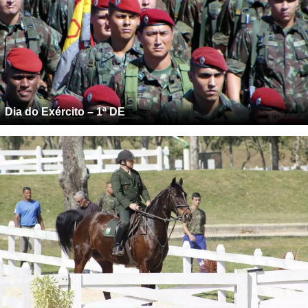
Dia do Exército – 1ª DE