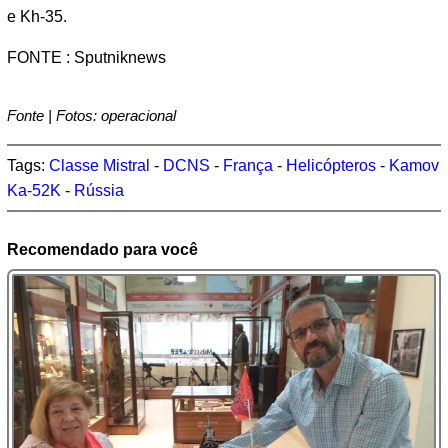
e Kh-35.
FONTE : Sputniknews
Fonte | Fotos: operacional
Tags:
Classe Mistral
-
DCNS
-
França
-
Helicópteros
-
Kamov
Ka-52K
-
Rússia
Recomendado para você