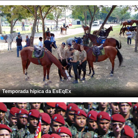
Temporada hípica da EsEqEx