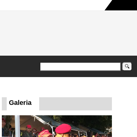
a maior campanha humanitária já registrada no país
Galeria