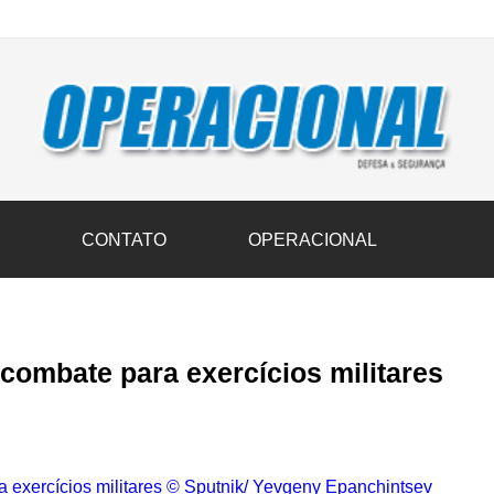
vil transportam 3,6 mil toneladas de donativos ao Rio Grande do Sul n
S
CONTATO
OPERACIONAL
combate para exercícios militares