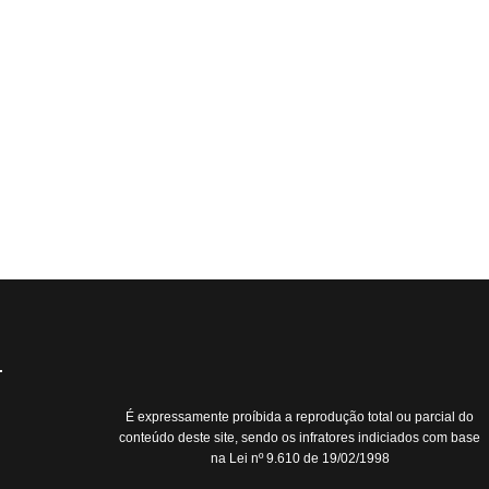
É expressamente proíbida a reprodução total ou parcial do
conteúdo deste site, sendo os infratores indiciados com base
na Lei nº 9.610 de 19/02/1998