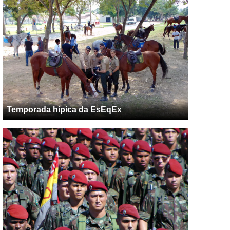
Temporada hípica da EsEqEx