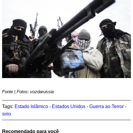
Fonte | Fotos: vozdarussia
Tags:
Estado Islâmico
-
Estados Unidos
-
Guerra ao Terror
-
sirio
Recomendado para você