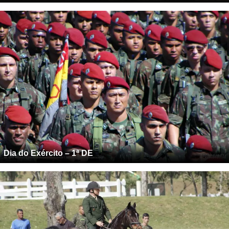
Dia do Exército – 1ª DE