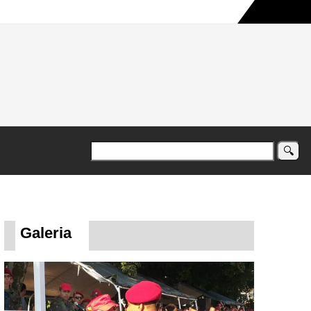
a maior campanha humanitária já registrada no país
Galeria