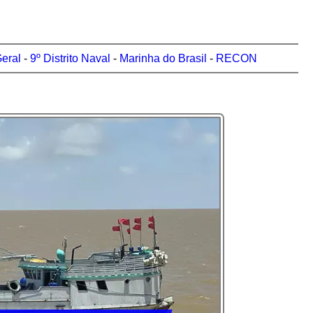
eral
-
9º Distrito Naval
-
Marinha do Brasil
-
RECON