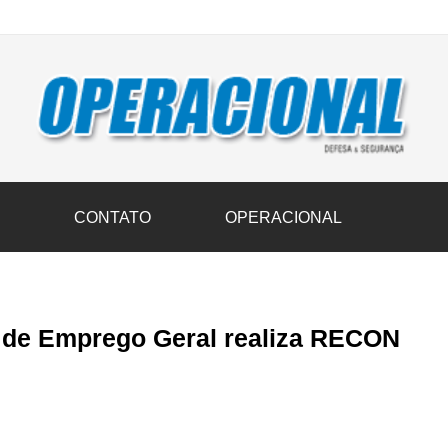
vil transportam 3,6 mil toneladas de donativos ao Rio Grande do Sul n
S
CONTATO
OPERACIONAL
s de Emprego Geral realiza RECON