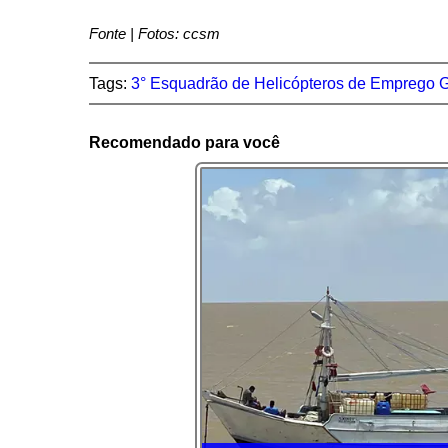
Fonte | Fotos: ccsm
Tags:
3° Esquadrão de Helicópteros de Emprego G
Recomendado para você