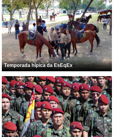
Temporada hípica da EsEqEx