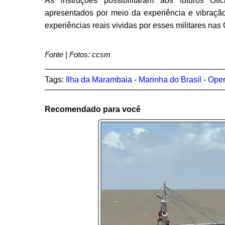
As instruções possibilitaram aos futuros Of
apresentados por meio da experiência e vibração
experiências reais vividas por esses militares n
Fonte | Fotos: ccsm
Tags:
Ilha da Marambaia
-
Marinha do Brasil
-
Oper
Recomendado para você