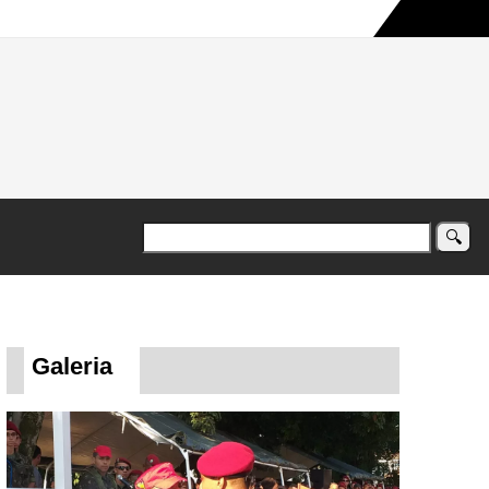
a maior campanha humanitária já registrada no país
Galeria