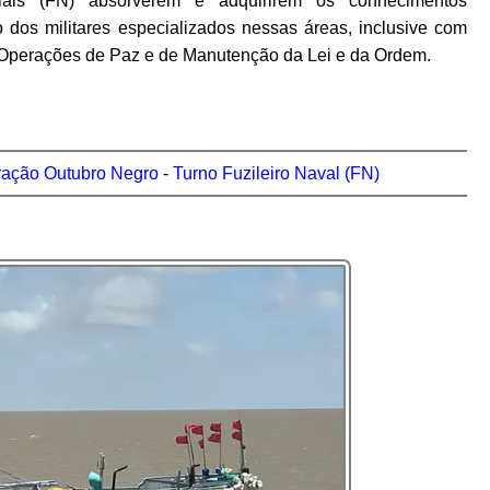
iciais (FN) absorverem e adquirirem os conhecimentos
 dos militares especializados nessas áreas, inclusive com
as Operações de Paz e de Manutenção da Lei e da Ordem.
ação Outubro Negro
-
Turno Fuzileiro Naval (FN)