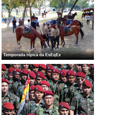
Temporada hípica da EsEqEx