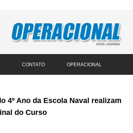
vil transportam 3,6 mil toneladas de donativos ao Rio Grande do Sul n
S
CONTATO
OPERACIONAL
do 4º Ano da Escola Naval realizam
inal do Curso