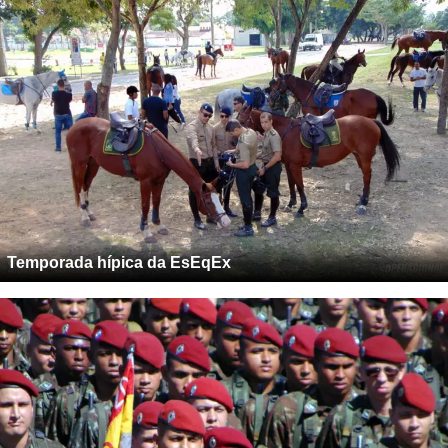
Temporada hípica da EsEqEx