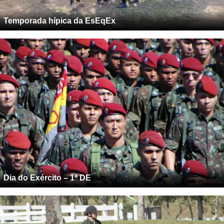
Temporada hípica da EsEqEx
Dia do Exército – 1ª DE