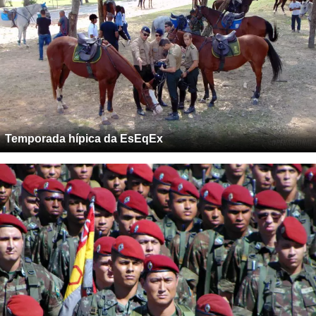
Temporada hípica da EsEqEx