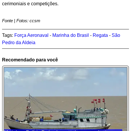
cerimoniais e competições.
Fonte | Fotos: ccsm
Tags:
Força Aeronaval
-
Marinha do Brasil
-
Regata
-
São
Pedro da Aldeia
Recomendado para você