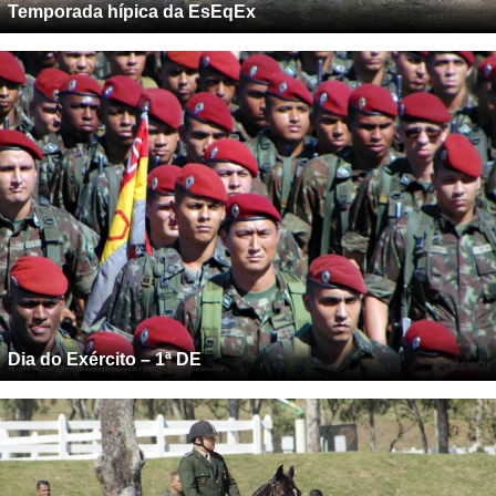
Temporada hípica da EsEqEx
Dia do Exército – 1ª DE