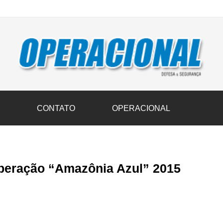
vil transportam 3,6 mil toneladas de donativos ao Rio Grande do Sul n
S
CONTATO
OPERACIONAL
Operação “Amazônia Azul” 2015