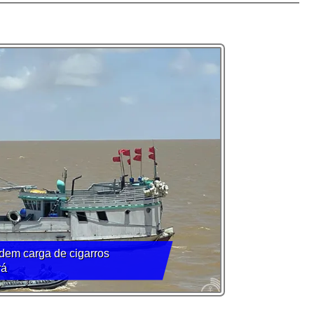
dem carga de cigarros
rá