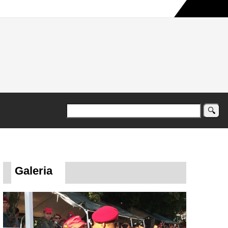
a maior campanha humanitária já registrada no país
Galeria