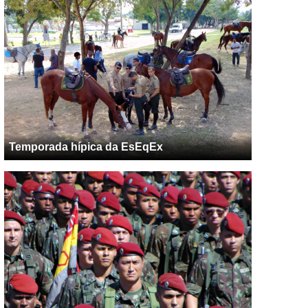
Temporada hípica da EsEqEx