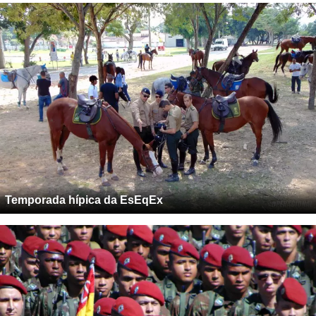
Temporada hípica da EsEqEx