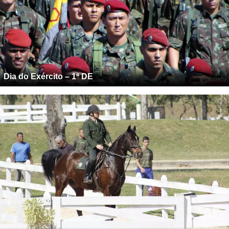
Dia do Exército – 1ª DE