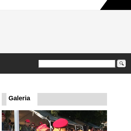
a maior campanha humanitária já registrada no país
Galeria