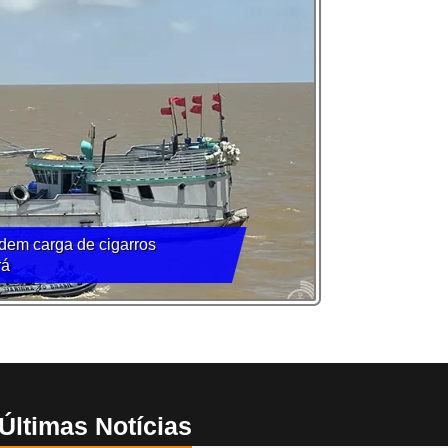
dem carga de cigarros
rá
Últimas Notícias