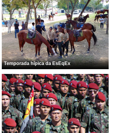
Temporada hípica da EsEqEx