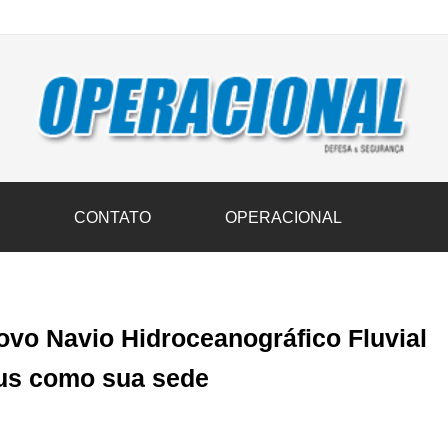
vil transportam 3,6 mil toneladas de donativos ao Rio Grande do Sul n
S
CONTATO
OPERACIONAL
ovo Navio Hidroceanográfico Fluvial
us como sua sede