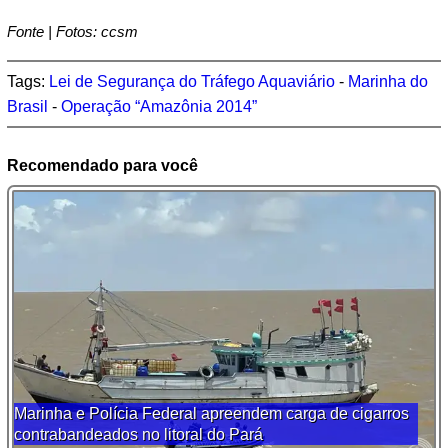
Fonte | Fotos: ccsm
Tags:
Lei de Segurança do Tráfego Aquaviário
-
Marinha do
Brasil
-
Operação “Amazônia 2014”
Recomendado para você
Marinha e Polícia Federal apreendem carga de cigarros
contrabandeados no litoral do Pará