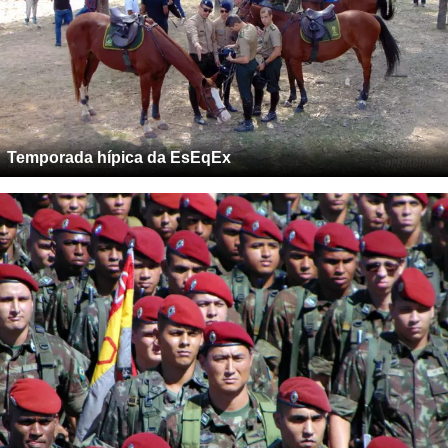
Temporada hípica da EsEqEx