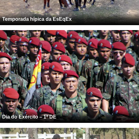
Temporada hípica da EsEqEx
Dia do Exército – 1ª DE