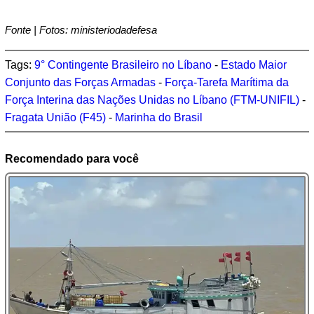
Fonte | Fotos: ministeriodadefesa
Tags:
9° Contingente Brasileiro no Líbano
-
Estado Maior
Conjunto das Forças Armadas
-
Força-Tarefa Marítima da
Força Interina das Nações Unidas no Líbano (FTM-UNIFIL)
-
Fragata União (F45)
-
Marinha do Brasil
Recomendado para você