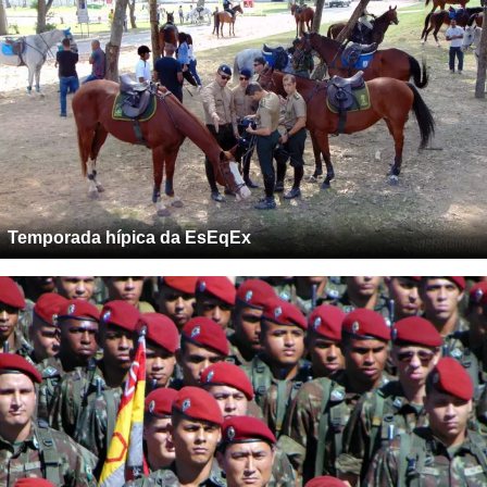
Temporada hípica da EsEqEx