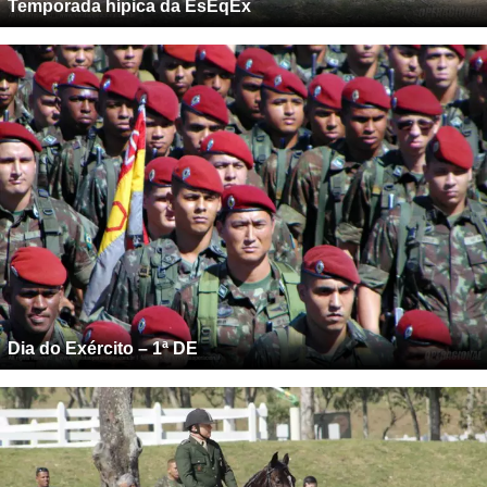
Temporada hípica da EsEqEx
Dia do Exército – 1ª DE