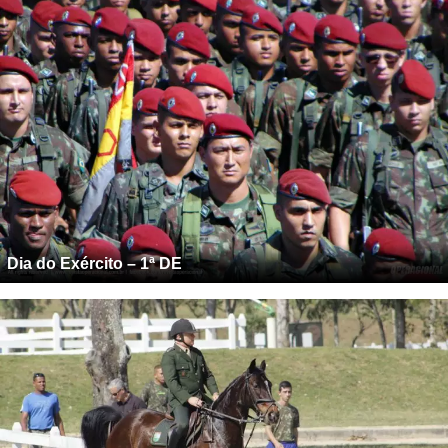
Dia do Exército – 1ª DE