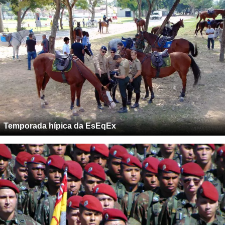
Temporada hípica da EsEqEx