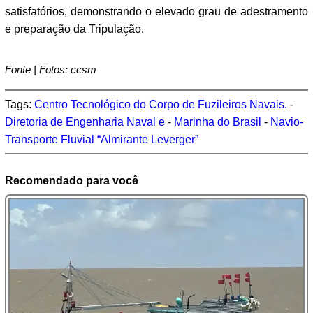
satisfatórios, demonstrando o elevado grau de adestramento
e preparação da Tripulação.
Fonte | Fotos: ccsm
Tags:
Centro Tecnológico do Corpo de Fuzileiros Navais.
-
Diretoria de Engenharia Naval e
-
Marinha do Brasil
-
Navio-
Transporte Fluvial “Almirante Leverger”
Recomendado para você